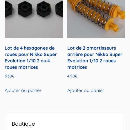
Lot de 4 hexagones de
Lot de 2 amortisseurs
roues pour Nikko Super
arrière pour Nikko Super
Evolution 1/10 2 ou 4
Evolution 1/10 2 roues
roues motrices
motrices
3,30
€
4,90
€
Ajouter au panier
Ajouter au panier
Boutique