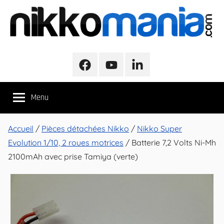
Aller
au
contenu
NikkoMania
NikkoMania,
Tests
Facebook
Youtube
LinkedIn
et
Avis
Menu
Véhicules
Nikko
/
Accueil
/
Pièces détachées Nikko
/
Nikko Super
Nikko
Evolution 1/10, 2 roues motrices
/ Batterie 7,2 Volts Ni-Mh
Evo
2100mAh avec prise Tamiya (verte)
Pro-
Line