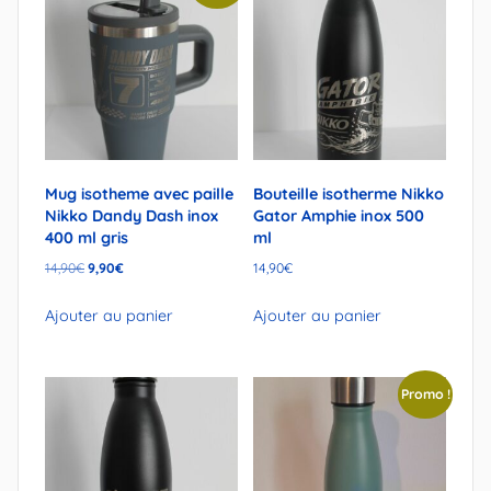
Mug isotheme avec paille
Bouteille isotherme Nikko
Nikko Dandy Dash inox
Gator Amphie inox 500
400 ml gris
ml
Le
Le
14,90
€
9,90
€
14,90
€
prix
prix
initial
actuel
Ajouter au panier
Ajouter au panier
était :
est :
14,90€.
9,90€.
Promo !