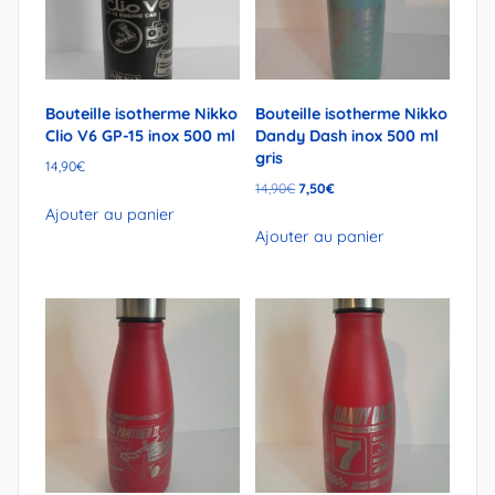
Bouteille isotherme Nikko
Bouteille isotherme Nikko
Clio V6 GP-15 inox 500 ml
Dandy Dash inox 500 ml
gris
14,90
€
Le
Le
14,90
€
7,50
€
prix
prix
Ajouter au panier
initial
actuel
Ajouter au panier
était :
est :
14,90€.
7,50€.