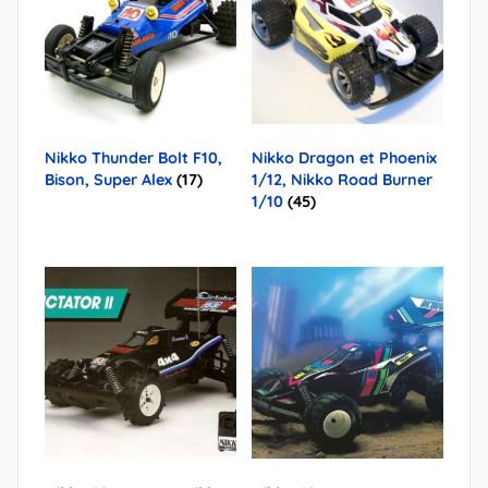
Nikko Thunder Bolt F10,
Nikko Dragon et Phoenix
Bison, Super Alex
(17)
1/12, Nikko Road Burner
1/10
(45)