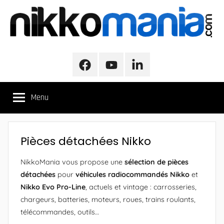
Aller
au
contenu
NikkoMania
NikkoMania,
Tests
Facebook
Youtube
LinkedIn
et
Avis
Menu
Véhicules
Nikko
/
Nikko
Pièces détachées Nikko
Evo
Pro-
NikkoMania vous propose une
sélection de pièces
Line
détachées
pour
véhicules radiocommandés Nikko
et
Nikko Evo Pro-Line
, actuels et vintage : carrosseries,
chargeurs, batteries, moteurs, roues, trains roulants,
télécommandes, outils…