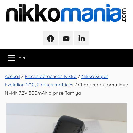
Aller
au
contenu
NikkoMania
NikkoMania,
Tests
Facebook
Youtube
LinkedIn
et
Avis
Menu
Véhicules
Nikko
/
Accueil
/
Pièces détachées Nikko
/
Nikko Super
Nikko
Evolution 1/10, 2 roues motrices
/ Chargeur automatique
Evo
Ni-Mh 7,2V 500mAh à prise Tamiya
Pro-
Line