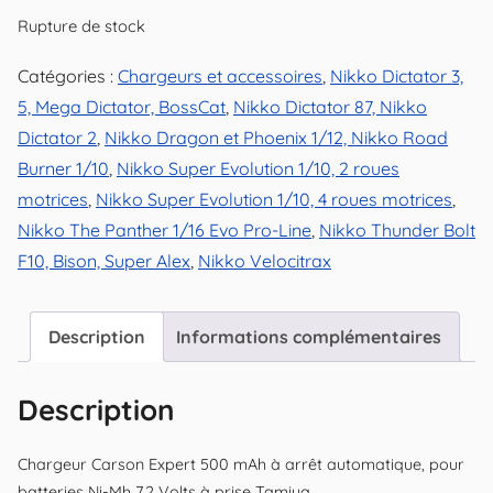
Rupture de stock
Catégories :
Chargeurs et accessoires
,
Nikko Dictator 3,
5, Mega Dictator, BossCat
,
Nikko Dictator 87, Nikko
Dictator 2
,
Nikko Dragon et Phoenix 1/12, Nikko Road
Burner 1/10
,
Nikko Super Evolution 1/10, 2 roues
motrices
,
Nikko Super Evolution 1/10, 4 roues motrices
,
Nikko The Panther 1/16 Evo Pro-Line
,
Nikko Thunder Bolt
F10, Bison, Super Alex
,
Nikko Velocitrax
Description
Informations complémentaires
Description
Chargeur Carson Expert 500 mAh à arrêt automatique, pour
batteries Ni-Mh 7,2 Volts à prise Tamiya.