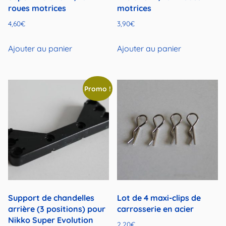
roues motrices
motrices
4,60
€
3,90
€
Ajouter au panier
Ajouter au panier
Promo !
Support de chandelles
Lot de 4 maxi-clips de
arrière (3 positions) pour
carrosserie en acier
Nikko Super Evolution
2,20
€