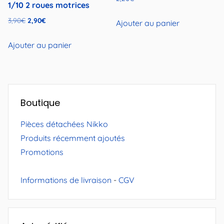
1/10 2 roues motrices
Le
Le
3,90
€
2,90
€
Ajouter au panier
prix
prix
initial
actuel
Ajouter au panier
était :
est :
3,90€.
2,90€.
Boutique
Pièces détachées Nikko
Produits récemment ajoutés
Promotions
Informations de livraison
-
CGV