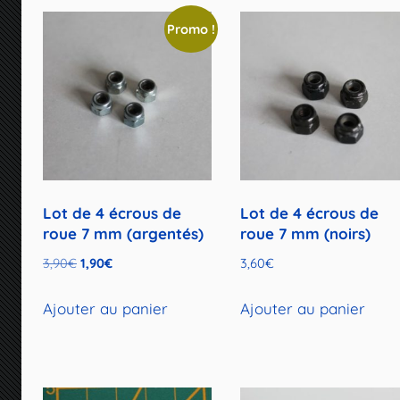
Promo !
Lot de 4 écrous de
Lot de 4 écrous de
roue 7 mm (argentés)
roue 7 mm (noirs)
Le
Le
3,90
€
1,90
€
3,60
€
prix
prix
initial
actuel
Ajouter au panier
Ajouter au panier
était :
est :
3,90€.
1,90€.