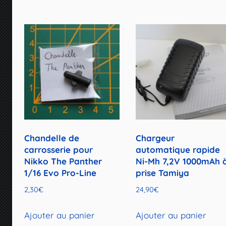
Chandelle de
Chargeur
carrosserie pour
automatique rapide
Nikko The Panther
Ni-Mh 7,2V 1000mAh 
1/16 Evo Pro-Line
prise Tamiya
2,30
€
24,90
€
Ajouter au panier
Ajouter au panier