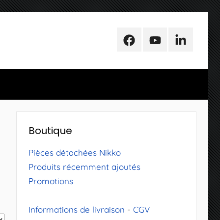
Facebook
Youtube
LinkedIn
Boutique
Pièces détachées Nikko
Produits récemment ajoutés
Promotions
Informations de livraison
-
CGV