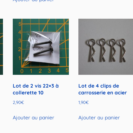
Lot de 2 vis 22×3 à
Lot de 4 clips de
collerette 10
carrosserie en acier
2,90
€
1,90
€
Ajouter au panier
Ajouter au panier