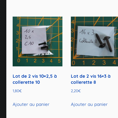
Lot de 2 vis 10×2,5 à
Lot de 2 vis 16×3 à
collerette 10
collerette 8
1,80
€
2,20
€
Ajouter au panier
Ajouter au panier