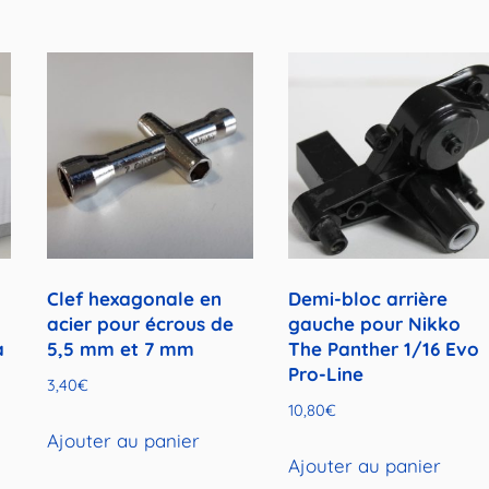
Clef hexagonale en
Demi-bloc arrière
acier pour écrous de
gauche pour Nikko
à
5,5 mm et 7 mm
The Panther 1/16 Evo
Pro-Line
3,40
€
10,80
€
Ajouter au panier
Ajouter au panier