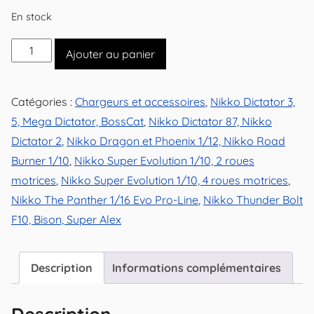
En stock
quantité
Ajouter au panier
de
Chargeur
Catégories :
Chargeurs et accessoires
,
Nikko Dictator 3,
automatique
5, Mega Dictator, BossCat
,
Nikko Dictator 87, Nikko
rapide
Dictator 2
,
Nikko Dragon et Phoenix 1/12, Nikko Road
Ni-
Burner 1/10
,
Nikko Super Evolution 1/10, 2 roues
Mh
motrices
,
Nikko Super Evolution 1/10, 4 roues motrices
,
7,2V
Nikko The Panther 1/16 Evo Pro-Line
,
Nikko Thunder Bolt
1000mAh
F10, Bison, Super Alex
à
prise
Tamiya
Description
Informations complémentaires