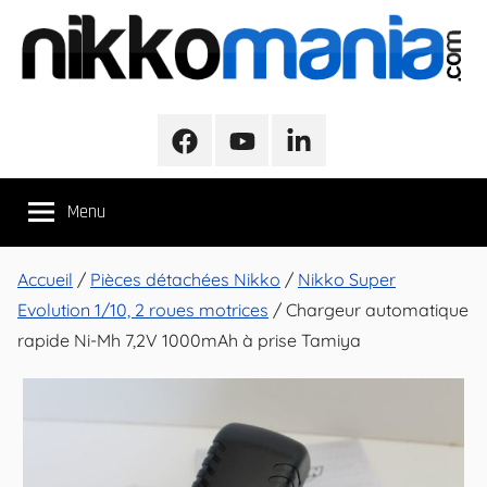
Aller
au
contenu
NikkoMania
NikkoMania,
Tests
Facebook
Youtube
LinkedIn
et
Avis
Menu
Véhicules
Nikko
/
Accueil
/
Pièces détachées Nikko
/
Nikko Super
Nikko
Evolution 1/10, 2 roues motrices
/ Chargeur automatique
Evo
rapide Ni-Mh 7,2V 1000mAh à prise Tamiya
Pro-
Line