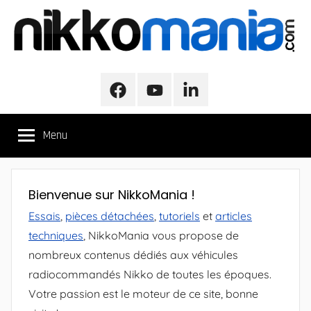
Aller
au
contenu
NikkoMania
NikkoMania,
Tests
Facebook
Youtube
LinkedIn
et
Avis
Menu
Véhicules
Nikko
/
Nikko
Bienvenue sur NikkoMania !
Evo
Essais
,
pièces détachées
,
tutoriels
et
articles
Pro-
techniques
, NikkoMania vous propose de
Line
nombreux contenus dédiés aux véhicules
radiocommandés Nikko de toutes les époques.
Votre passion est le moteur de ce site, bonne