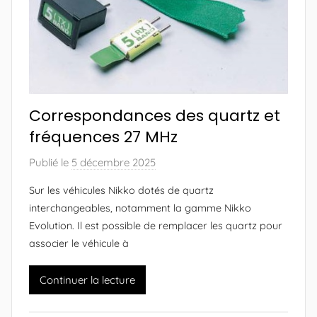
e
s
u
r
N
i
k
Correspondances des quartz et
k
o
fréquences 27 MHz
M
Publié le
5 décembre 2025
p
a
a
n
Sur les véhicules Nikko dotés de quartz
r
i
interchangeables, notamment la gamme Nikko
A
a
Evolution. Il est possible de remplacer les quartz pour
l
)
associer le véhicule à
e
x
Continuer la lecture
a
n