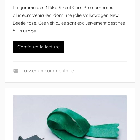
a
La gamme des Nikko Street Cars Pro comprend
a
r
plusieurs véhicules, dont une jolie Volkswagen New
n
A
Beetle rose. Ces véhicules sont exclusivement destinés
i
l
à un usage
a
e
)
x
Continuer la lecture
a
n
d
Laisser un commentaire
r
V
e
é
(
h
c
i
r
c
é
u
a
l
t
e