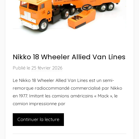
e
e
s
u
r
N
i
k
Nikko 18 Wheeler Allied Van Lines
k
o
Publié le
25 février 2026
p
M
a
Le Nikko 18 Wheeler Allied Van Lines est un semi-
a
r
remorque radiocommandé commercialisé par Nikko
n
A
en 1977. Imitant les camions américains « Mack », le
i
l
camion impressionne par
a
e
)
x
Continuer la lecture
a
n