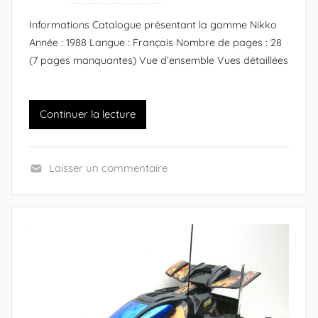
M
a
Informations Catalogue présentant la gamme Nikko
a
r
Année : 1988 Langue : Français Nombre de pages : 28
n
A
(7 pages manquantes) Vue d’ensemble Vues détaillées
i
l
a
e
)
x
Continuer la lecture
a
n
d
Laisser un commentaire
r
C
e
a
(
t
c
a
r
l
é
o
a
g
t
u