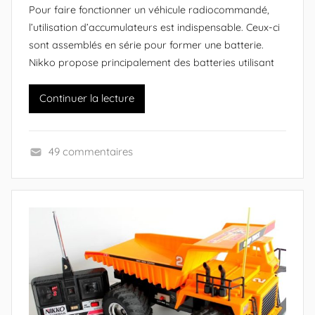
Pour faire fonctionner un véhicule radiocommandé,
a
r
l’utilisation d’accumulateurs est indispensable. Ceux-ci
n
A
sont assemblés en série pour former une batterie.
i
l
Nikko propose principalement des batteries utilisant
a
e
)
x
Continuer la lecture
a
n
d
49 commentaires
r
T
e
e
(
c
c
h
r
n
é
i
a
q
t
u
e