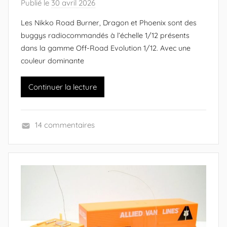
Publié le
30 avril 2026
p
a
Les Nikko Road Burner, Dragon et Phoenix sont des
r
buggys radiocommandés à l’échelle 1/12 présents
A
dans la gamme Off-Road Evolution 1/12. Avec une
l
couleur dominante
e
x
Continuer la lecture
a
n
d
14 commentaires
r
V
e
é
(
h
c
i
r
c
é
u
a
l
t