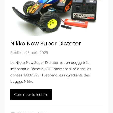
e
e
u
s
r
N
i
k
Nikko New Super Dictator
k
o
Publié le
28 août 2025
p
M
a
Le Nikko New Super Dictator est un buggy très
a
r
imposant à l’échelle 1/8. Commercialisé dans les
n
A
années 1990-1995, il reprend les ingrédients des
i
l
buggys Nikko
a
e
)
x
Continuer la lecture
a
n
d