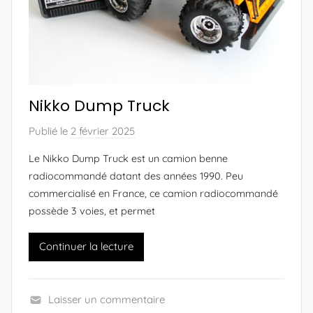
e
u
r
N
i
k
Nikko Dump Truck
k
o
Publié le
2 février 2025
p
M
a
Le Nikko Dump Truck est un camion benne
a
r
radiocommandé datant des années 1990. Peu
n
A
commercialisé en France, ce camion radiocommandé
i
l
possède 3 voies, et permet
a
e
)
x
Continuer la lecture
a
n
d
Laisser un commentaire
r