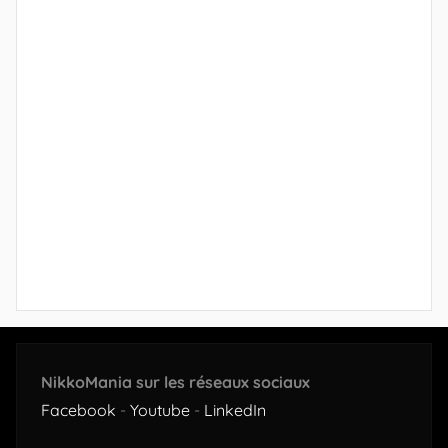
NikkoMania sur les réseaux sociaux
Facebook
-
Youtube
-
LinkedIn