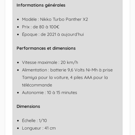
Informations générales
k
k
Modèle : Nikko Turbo Panther X2
o
Prix : de 80 à 100€
M
Époque : de 2021 à aujourd’hui
a
n
Performances et dimensions
i
a
Vitesse maximale : 20 km/h
)
Alimentation : batterie 9,6 Volts Ni-Mh à prise
Tamiya pour la voiture, 4 piles AAA pour la
télécommande
Autonomie : 10 à 15 minutes
Dimensions
Échelle : 1/10
Longueur : 41 cm