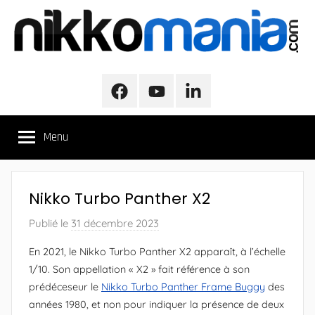
Aller
au
contenu
NikkoMania
NikkoMania,
Tests
Facebook
Youtube
LinkedIn
et
Avis
Menu
Véhicules
Nikko
/
Nikko
Nikko Turbo Panther X2
Evo
Pro-
Publié le
31 décembre 2023
p
Line
a
En 2021, le Nikko Turbo Panther X2 apparaît, à l’échelle
r
1/10. Son appellation « X2 » fait référence à son
A
prédéceseur le
Nikko Turbo Panther Frame Buggy
des
l
années 1980, et non pour indiquer la présence de deux
e