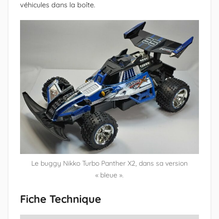
véhicules dans la boîte.
x
a
n
d
r
e
(
c
r
é
a
t
Le buggy Nikko Turbo Panther X2, dans sa version
e
« bleue ».
u
r
Fiche Technique
N
i