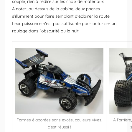
souple, rien à redire sur les choix de matériaux.
A noter, au dessus de la cabine, deux phares
s’illuminent pour faire semblant d’éclairer la route.
Leur puissance n’est pas suffisante pour autoriser un
roulage dans l’obscurité ou la nuit.
Formes élaborées sans excès, couleurs vives,
À l’arrièr
c’est réussi !
s