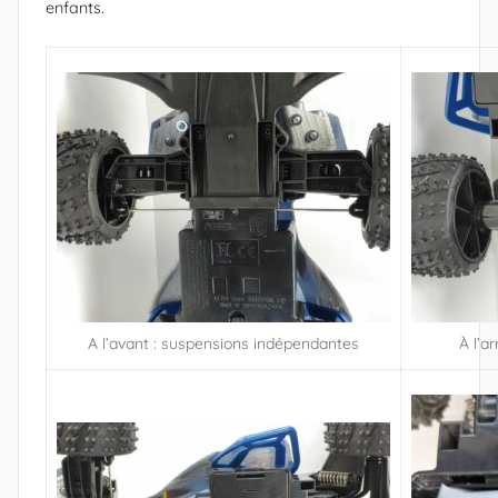
enfants.
A l’avant : suspensions indépendantes
À l’a