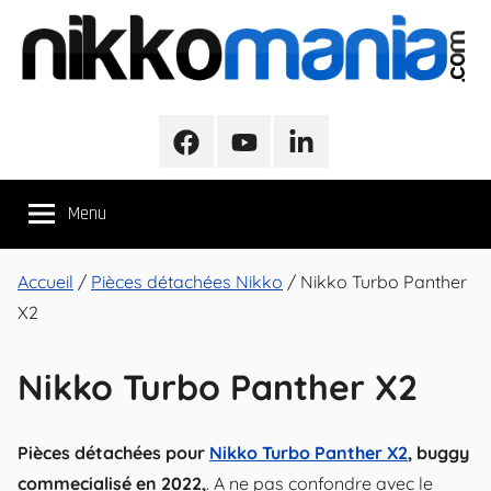
Aller
au
contenu
NikkoMania
NikkoMania,
Tests
Facebook
Youtube
LinkedIn
et
Avis
Menu
Véhicules
Nikko
/
Accueil
/
Pièces détachées Nikko
/ Nikko Turbo Panther
Nikko
X2
Evo
Pro-
Line
Nikko Turbo Panther X2
Pièces détachées pour
Nikko Turbo Panther X2
, buggy
commecialisé en 2022,
. A ne pas confondre avec le