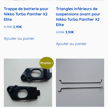
Trappe de batterie pour
Triangles inférieurs de
Nikko Turbo Panther X2
suspensions avant pour
Elite
Nikko Turbo Panther X2
Elite
Le
Le
4,70
€
2,90
€
Le
Le
6,90
€
3,90
€
prix
prix
prix
prix
initial
actuel
Ajouter au panier
initial
actuel
Ajouter au panier
était :
est :
était :
est :
4,70€.
2,90€.
6,90€.
3,90€.
Promo !