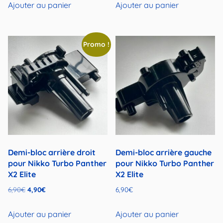
Ajouter au panier
Ajouter au panier
Promo !
Demi-bloc arrière droit
Demi-bloc arrière gauche
pour Nikko Turbo Panther
pour Nikko Turbo Panther
X2 Elite
X2 Elite
Le
Le
6,90
€
4,90
€
6,90
€
prix
prix
initial
actuel
Ajouter au panier
Ajouter au panier