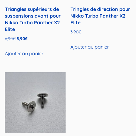
Triangles supérieurs de
Tringles de direction pour
suspensions avant pour
Nikko Turbo Panther X2
Nikko Turbo Panther X2
Elite
Elite
3,90
€
Le
Le
6,90
€
3,90
€
prix
prix
Ajouter au panier
initial
actuel
Ajouter au panier
était :
est :
6,90€.
3,90€.