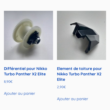
était :
est :
6,90€.
4,90€.
Différentiel pour Nikko
Element de toiture pour
Turbo Panther X2 Elite
Nikko Turbo Panther X2
Elite
8,90
€
2,90
€
Ajouter au panier
Ajouter au panier