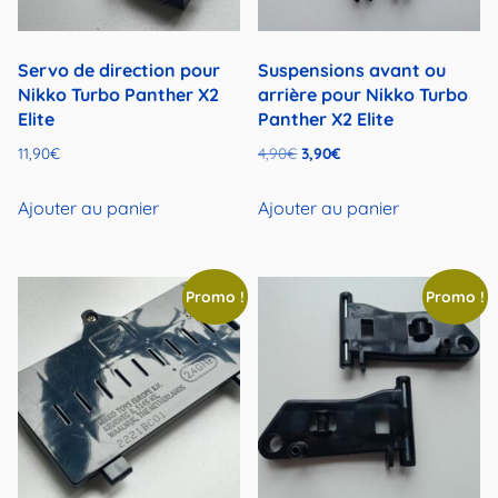
Servo de direction pour
Suspensions avant ou
Nikko Turbo Panther X2
arrière pour Nikko Turbo
Elite
Panther X2 Elite
Le
Le
11,90
€
4,90
€
3,90
€
prix
prix
initial
actuel
Ajouter au panier
Ajouter au panier
était :
est :
4,90€.
3,90€.
Promo !
Promo !