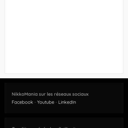
NikkoMania sur les réseaux sociaux
Facebook
-
Youtube
-
LinkedIn