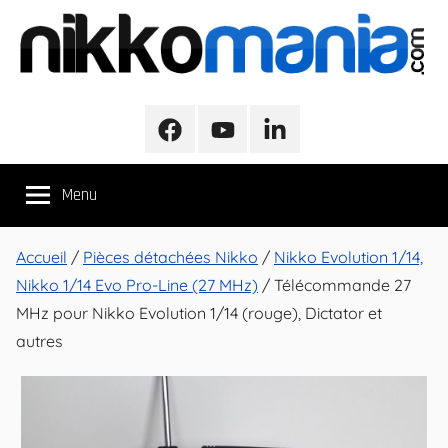
Aller
au
contenu
NikkoMania
NikkoMania,
Tests
Facebook
Youtube
LinkedIn
et
Avis
Menu
Véhicules
Nikko
/
Accueil
/
Pièces détachées Nikko
/
Nikko Evolution 1/14,
Nikko
Nikko 1/14 Evo Pro-Line (27 MHz)
/ Télécommande 27
Evo
MHz pour Nikko Evolution 1/14 (rouge), Dictator et
Pro-
autres
Line