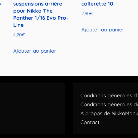
o
suspensions arrière
collerette 10
pour Nikko The
2,90
€
Panther 1/16 Evo Pro-
Line
Ajouter au panier
4,20
€
Ajouter au panier
Conditions générales d'u
Conditions générales d
A propos de NikkoMani
Contact