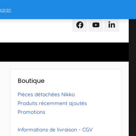
norer
Facebook
Youtube
LinkedIn
Boutique
Pièces détachées Nikko
Produits récemment ajoutés
Promotions
Informations de livraison
-
CGV