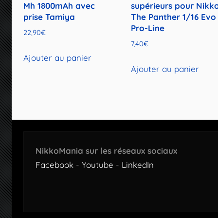
Mh 1800mAh avec
supérieurs pour Nikk
prise Tamiya
The Panther 1/16 Evo
Pro-Line
22,90
€
7,40
€
Ajouter au panier
Ajouter au panier
NikkoMania sur les réseaux sociaux
Facebook
-
Youtube
-
LinkedIn