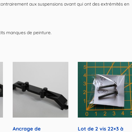
Line
contrairement aux suspensions avant qui ont des extrémités en
tits manques de peinture.
Ancrage de
Lot de 2 vis 22×3 à