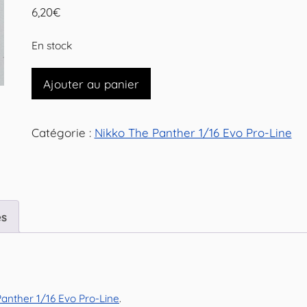
6,20
€
En stock
quantité
Ajouter au panier
de
Suspensions
Catégorie :
Nikko The Panther 1/16 Evo Pro-Line
arrière
"Orange"
pour
Nikko
The
es
Panther
1/16
Evo
Pro-
anther 1/16 Evo Pro-Line
.