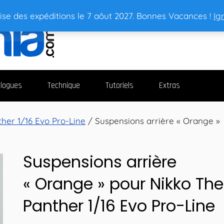
ise des expéditions le 7 aôut 2027. Bonnes Vacances !
Ig
logues
Technique
Tutoriels
Extras
her 1/16 Evo Pro-Line
/ Suspensions arrière « Orange »
Suspensions arrière
« Orange » pour Nikko The
Panther 1/16 Evo Pro-Line