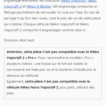
Engrenage entraîneur de roue pour
Nikko VaporizR
,
Nikko
2
VaporizR 2
et
Nikko N-Blaster
. Cet engrenage comporte un
et
filetage permettant de verrouiller la roue sur l’axe. En cas de
Nikko
serrage trop fort des roues, c’est le pas-de-vis de cette pièce
qui s’abîme. Chaque véhicule Nikko VaporizR et Nikko
N-
VaporizR 2 comporte 4 engrenages comme celui-ci.
Blaster
Occasion, état neuf.
Attention, cette pièce n’est pas compatible avec la Nikko
VaporizR 2 « Pro ».
Pour reconnaître le modèle « Pro »,
plusieurs indices : une bosse sur le toit est visible, la
carrosserie est fixée par vis et la batterie s’installe par le
dessous du véhicule.
Egalement,
cette pièce n’est pas compatible avec le
véhicule Nikko Nano VaporizR 2
, plus petit, utilisant des
piles.