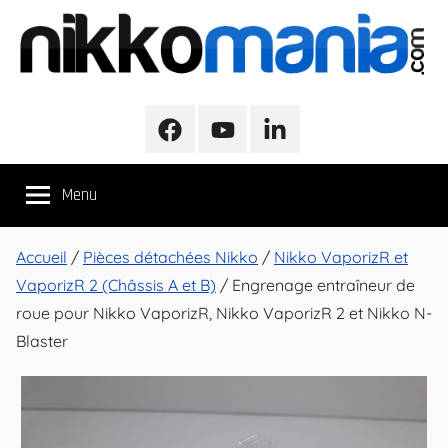
Aller
au
contenu
NikkoMania
NikkoMania,
Tests
Facebook
Youtube
LinkedIn
et
Avis
Menu
Véhicules
Nikko
/
Accueil
/
Pièces détachées Nikko
/
Nikko VaporizR et
Nikko
VaporizR 2 (Châssis A et B)
/ Engrenage entraîneur de
Evo
roue pour Nikko VaporizR, Nikko VaporizR 2 et Nikko N-
Pro-
Blaster
Line