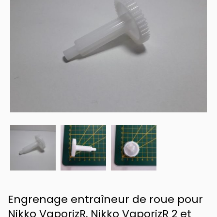
Engrenage entraîneur de roue pour
Nikko VaporizR, Nikko VaporizR 2 et