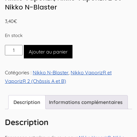
Nikko N-Blaster
3,40
€
En stock
quantité
Ajouter au panier
de
Engrenage
Catégories :
Nikko N-Blaster
,
Nikko VaporizR et
entraîneur
VaporizR 2 (Châssis A et B)
de
roue
pour
Description
Informations complémentaires
Nikko
VaporizR,
Description
Nikko
VaporizR