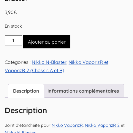
3,90
€
En stock
quantité
Ajouter au panier
de
Joint
Catégories :
Nikko N-Blaster
,
Nikko VaporizR et
d'étanchéité
VaporizR 2 (Châssis A et B)
pour
Nikko
VaporizR,
Description
Informations complémentaires
Nikko
VaporizR
Description
2
et
Joint d’étanchéité pour
Nikko VaporizR
,
Nikko VaporizR 2
et
Nikko
Nikko N-Blaster
.