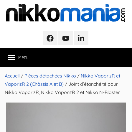
Aller
au
contenu
NikkoMania
NikkoMania,
Tests
Facebook
Youtube
LinkedIn
et
Avis
Menu
Véhicules
Nikko
/
Accueil
/
Pièces détachées Nikko
/
Nikko VaporizR et
Nikko
VaporizR 2 (Châssis A et B)
/ Joint d’étanchéité pour
Evo
Nikko VaporizR, Nikko VaporizR 2 et Nikko N-Blaster
Pro-
Line