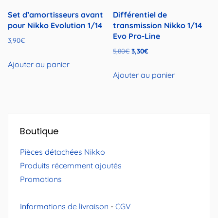
Set d’amortisseurs avant
Différentiel de
pour Nikko Evolution 1/14
transmission Nikko 1/14
Evo Pro-Line
3,90
€
Le
Le
5,80
€
3,30
€
prix
prix
Ajouter au panier
initial
actuel
Ajouter au panier
était :
est :
5,80€.
3,30€.
Boutique
Pièces détachées Nikko
Produits récemment ajoutés
Promotions
Informations de livraison
-
CGV