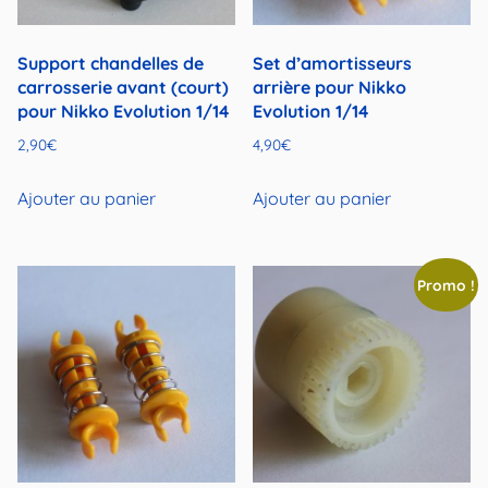
Support chandelles de
Set d’amortisseurs
carrosserie avant (court)
arrière pour Nikko
pour Nikko Evolution 1/14
Evolution 1/14
2,90
€
4,90
€
Ajouter au panier
Ajouter au panier
Promo !