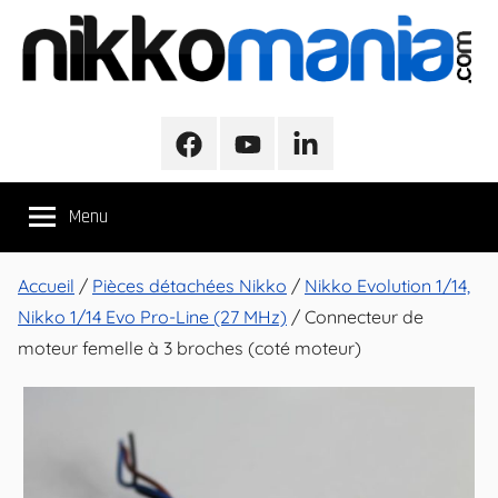
Aller
au
contenu
NikkoMania
NikkoMania,
Tests
Facebook
Youtube
LinkedIn
et
Avis
Menu
Véhicules
Nikko
/
Accueil
/
Pièces détachées Nikko
/
Nikko Evolution 1/14,
Nikko
Nikko 1/14 Evo Pro-Line (27 MHz)
/ Connecteur de
Evo
moteur femelle à 3 broches (coté moteur)
Pro-
Line