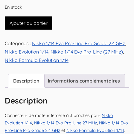
En stock
quantité
Ajouter au panier
de
Connecteur
Catégories :
Nikko 1/14 Evo Pro-Line Pro Grade 2.4 GHz
,
de
Nikko Evolution 1/14, Nikko 1/14 Evo Pro-Line (27 MHz)
,
moteur
Nikko Formula Evolution 1/14
femelle
à
3
Description
Informations complémentaires
broches
(coté
Description
moteur)
Connecteur de moteur femelle à 3 broches pour
Nikko
Evolution 1/14
,
Nikko 1/14 Evo Pro-Line 27 MHz
,
Nikko 1/14 Evo
Pro-Line Pro Grade 2.4 GHz
et
Nikko Formula Evolution 1/14
.