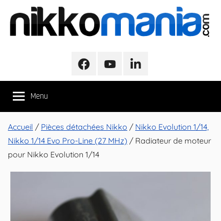
Aller
au
contenu
NikkoMania
NikkoMania,
Tests
Facebook
Youtube
LinkedIn
et
Avis
Menu
Véhicules
Nikko
/
Accueil
/
Pièces détachées Nikko
/
Nikko Evolution 1/14,
Nikko
Nikko 1/14 Evo Pro-Line (27 MHz)
/ Radiateur de moteur
Evo
pour Nikko Evolution 1/14
Pro-
Line