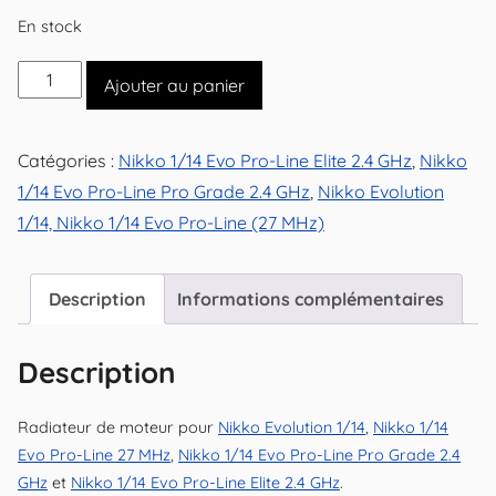
En stock
quantité
Ajouter au panier
de
Radiateur
Catégories :
Nikko 1/14 Evo Pro-Line Elite 2.4 GHz
,
Nikko
de
1/14 Evo Pro-Line Pro Grade 2.4 GHz
,
Nikko Evolution
moteur
1/14, Nikko 1/14 Evo Pro-Line (27 MHz)
pour
Nikko
Evolution
Description
Informations complémentaires
1/14
Description
Radiateur de moteur pour
Nikko Evolution 1/14
,
Nikko 1/14
Evo Pro-Line 27 MHz
,
Nikko 1/14 Evo Pro-Line Pro Grade 2.4
GHz
et
Nikko 1/14 Evo Pro-Line Elite 2.4 GHz
.