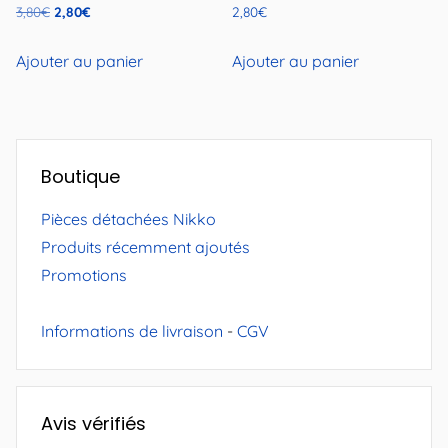
Le
Le
3,80
€
2,80
€
2,80
€
prix
prix
initial
actuel
Ajouter au panier
Ajouter au panier
était :
est :
3,80€.
2,80€.
Boutique
Pièces détachées Nikko
Produits récemment ajoutés
Promotions
Informations de livraison
-
CGV
Avis vérifiés