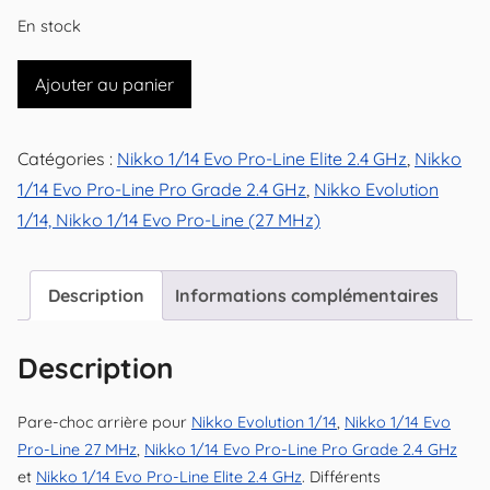
En stock
quantité
Ajouter au panier
de
Parechoc
Catégories :
Nikko 1/14 Evo Pro-Line Elite 2.4 GHz
,
Nikko
arrière
1/14 Evo Pro-Line Pro Grade 2.4 GHz
,
Nikko Evolution
pour
1/14, Nikko 1/14 Evo Pro-Line (27 MHz)
Nikko
Evolution
1/14
Description
Informations complémentaires
(neuf)
Description
Pare-choc arrière pour
Nikko Evolution 1/14
,
Nikko 1/14 Evo
Pro-Line 27 MHz
,
Nikko 1/14 Evo Pro-Line Pro Grade 2.4 GHz
et
Nikko 1/14 Evo Pro-Line Elite 2.4 GHz
. Différents