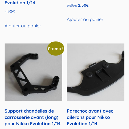
Evolution 1/14
Le
Le
3,20
€
2,50
€
4,90
€
prix
prix
initial
actuel
Ajouter au panier
Ajouter au panier
était :
est :
3,20€.
2,50€.
Promo !
Support chandelles de
Parechoc avant avec
carrosserie avant (long)
ailerons pour Nikko
pour Nikko Evolution 1/14
Evolution 1/14