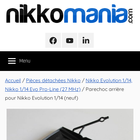
Aller
au
contenu
NikkoMania
NikkoMania,
Tests
Facebook
Youtube
LinkedIn
et
Avis
Menu
Véhicules
Nikko
/
Accueil
/
Pièces détachées Nikko
/
Nikko Evolution 1/14,
Nikko
Nikko 1/14 Evo Pro-Line (27 MHz)
/ Parechoc arrière
Evo
pour Nikko Evolution 1/14 (neuf)
Pro-
Line