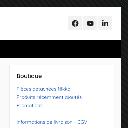
Facebook
Youtube
LinkedIn
Boutique
Pièces détachées Nikko
s
Produits récemment ajoutés
Promotions
Informations de livraison
-
CGV