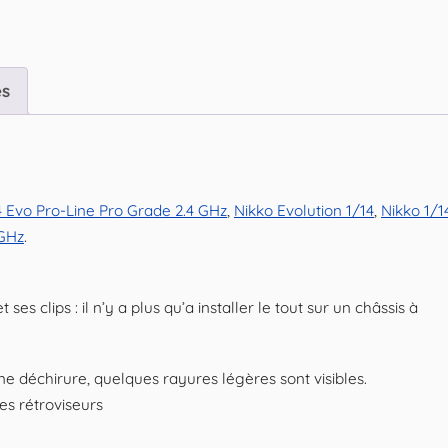
es
4 Evo Pro-Line Pro Grade 2.4 GHz
,
Nikko Evolution 1/14
,
Nikko 1/1
 GHz
.
s clips : il n’y a plus qu’a installer le tout sur un châssis à
ne déchirure, quelques rayures légères sont visibles.
es rétroviseurs