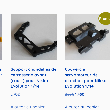
Promo
e
Support chandelles de
Couvercle
ur
carrosserie avant
servomoteur de
(court) pour Nikko
direction pour Nikko
Evolution 1/14
Evolution 1/14
Le
Le
2,90
€
2,90
€
1,45
€
prix
prix
initial
actuel
Ajouter au panier
Ajouter au panier