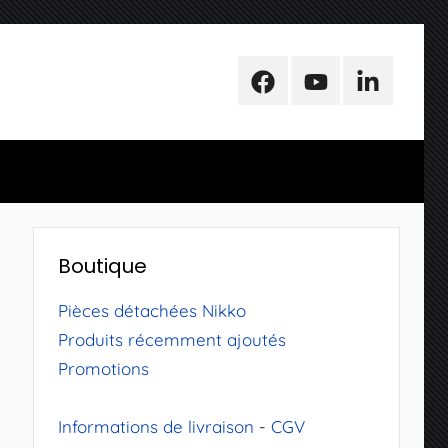
Facebook
Youtube
LinkedIn
Boutique
Pièces détachées Nikko
Produits récemment ajoutés
Promotions
Informations de livraison
-
CGV