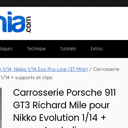
logues
Technique
Tutoriels
Extras
n 1/14, Nikko 1/14 Evo Pro-Line (27 MHz)
/ Carrosserie
1/14 + supports et clips
Carrosserie Porsche 911
GT3 Richard Mile pour
Nikko Evolution 1/14 +