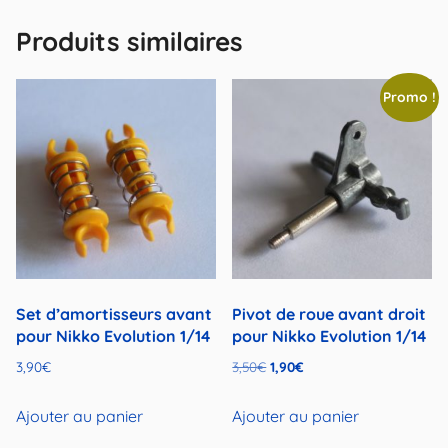
Produits similaires
Promo !
Set d’amortisseurs avant
Pivot de roue avant droit
pour Nikko Evolution 1/14
pour Nikko Evolution 1/14
Le
Le
3,90
€
3,50
€
1,90
€
prix
prix
initial
actuel
Ajouter au panier
Ajouter au panier
était :
est :