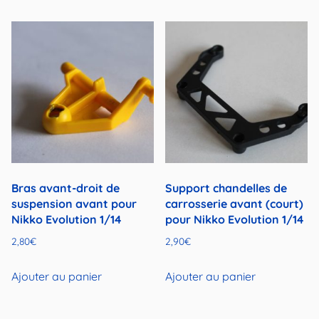
3,50€.
1,90€.
Bras avant-droit de
Support chandelles de
suspension avant pour
carrosserie avant (court)
Nikko Evolution 1/14
pour Nikko Evolution 1/14
2,80
€
2,90
€
Ajouter au panier
Ajouter au panier