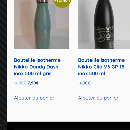
Promo !
Bouteille isotherme
Bouteille isotherme
Nikko Dandy Dash
Nikko Clio V6 GP-15
inox 500 ml gris
inox 500 ml
Le
Le
14,90
€
7,50
€
14,90
€
prix
prix
initial
actuel
Ajouter au panier
Ajouter au panier
était :
est :
14,90€.
7,50€.