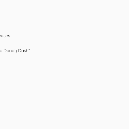
euses
ko Dandy Dash”