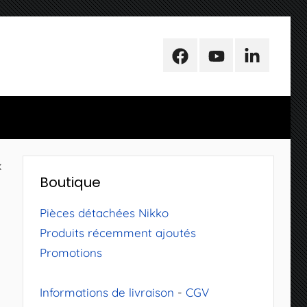
Facebook
Youtube
LinkedIn
x
Boutique
Pièces détachées Nikko
Produits récemment ajoutés
Promotions
Informations de livraison
-
CGV