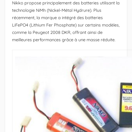
Nikko propose principalement des batteries utilisant la
x
technologie NiMh (Nickel-Métal Hydrure). Plus
a
récemment, la marque a intégré des batteries
n
LiFePO4 (Lithium Fer Phosphate) sur certains modèles,
d
comme la Peugeot 2008 DKR, offrant ainsi de
r
meilleures performances grâce à une masse réduite.
e
(
c
r
é
a
t
e
u
r
N
i