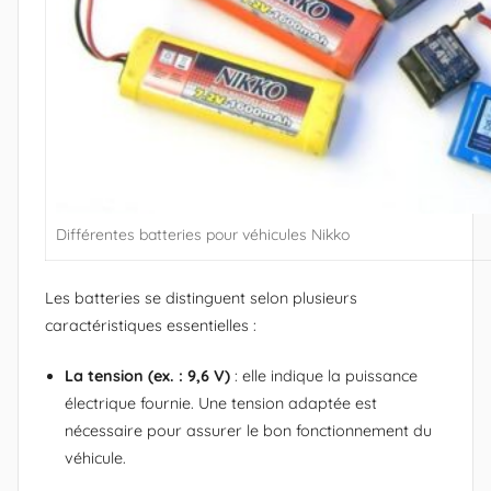
k
k
o
M
a
n
i
a
Différentes batteries pour véhicules Nikko
)
Les batteries se distinguent selon plusieurs
caractéristiques essentielles :
La tension (ex. : 9,6 V)
: elle indique la puissance
électrique fournie. Une tension adaptée est
nécessaire pour assurer le bon fonctionnement du
véhicule.