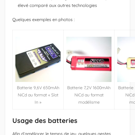
élevé comparé aux autres technologies
Quelques exemples en photos :
Batterie 9,6V 650mAh
Batterie 7,2V 1600mAh
Batterie
NiCd au format « Slot
NiCd au format
NiCd
In »
modélisme
mo
Usage des batteries
Afin d’améliorer le temps de jeu, quelques gestes