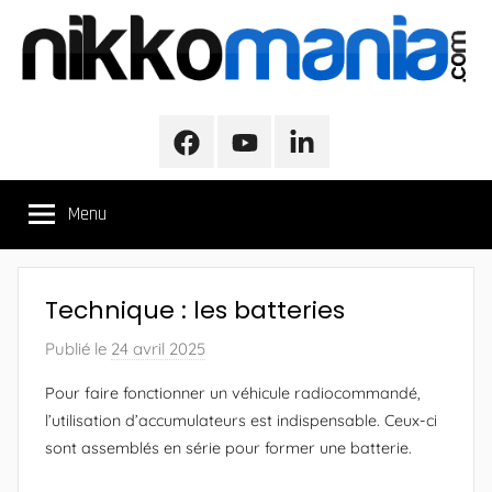
Aller
au
contenu
NikkoMania
NikkoMania,
Tests
Facebook
Youtube
LinkedIn
et
Avis
Menu
Véhicules
Nikko
/
Nikko
Technique : les batteries
Evo
Pro-
Publié le
24 avril 2025
p
Line
a
Pour faire fonctionner un véhicule radiocommandé,
r
l’utilisation d’accumulateurs est indispensable. Ceux-ci
A
sont assemblés en série pour former une batterie.
l
e