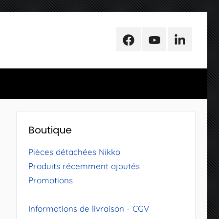
Facebook
Youtube
LinkedIn
Boutique
Pièces détachées Nikko
Produits récemment ajoutés
Promotions
Informations de livraison
-
CGV