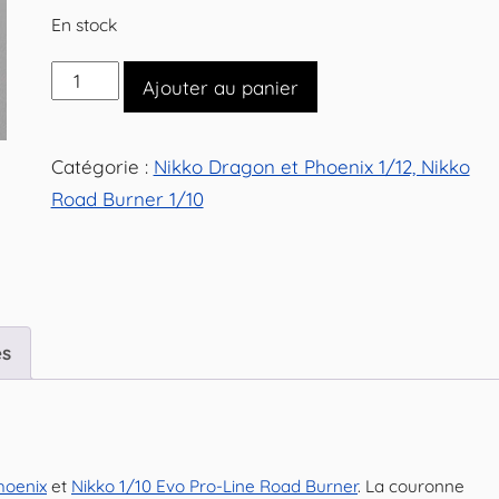
En stock
quantité
Ajouter au panier
de
Couronne
Catégorie :
Nikko Dragon et Phoenix 1/12, Nikko
pour
Road Burner 1/10
Nikko
Off-
Road
Evolution
1/12
es
hoenix
et
Nikko 1/10 Evo Pro-Line Road Burner
. La couronne