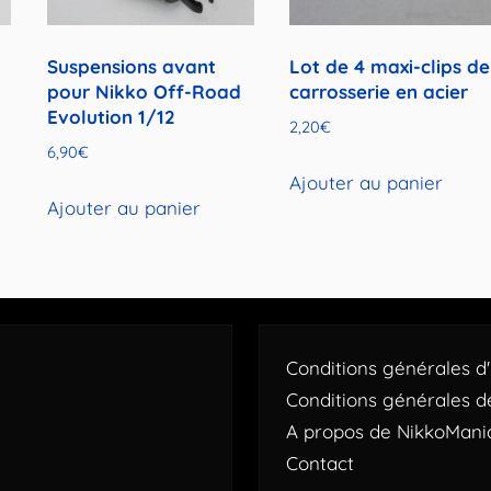
Suspensions avant
Lot de 4 maxi-clips de
pour Nikko Off-Road
carrosserie en acier
Evolution 1/12
2,20
€
6,90
€
Ajouter au panier
Ajouter au panier
Conditions générales d'u
Conditions générales d
A propos de NikkoMani
Contact