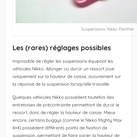
k
k
o
Suspensions Nikko Panther
M
a
n
Les (rares) réglages possibles
i
Impossible de régler les suspensions équipant les
a
véhicules Nikko. Allonger ou durcir un ressort joue
)
uniquement sur la hauteur de caisse, aucunement sur
la réponse de la suspension lorsqu’elle travaille.
Quelques véhicules Nikko possèdent toutefois des
entretoises de précontrainte permettant de durcir le
ressort, donc de régler la hauteur de caisse. Mieux
encore, certains buggys (comme le Nikko Mighty Max
4×4) possèdent différents points de fixation de
suspension, permettant de faire varier la hauteur de