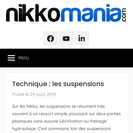
Aller
au
contenu
NikkoMania
NikkoMania,
Tests
Facebook
Youtube
LinkedIn
et
Avis
Menu
Véhicules
Nikko
/
Nikko
Technique : les suspensions
Evo
Pro-
Publié le
24 août 2019
p
Line
a
Sur les Nikko, les suspensions se résument très
r
souvent à un ressort simple, poussant sur deux parties
A
plastiques sans aucune lubrification ou freinage
l
hydraulique. C’est sommaire, loin des suspensions
e