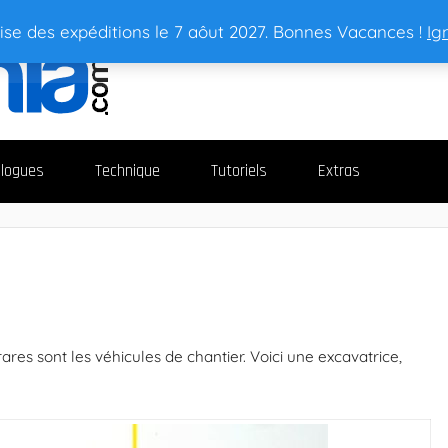
ise des expéditions le 7 aôut 2027. Bonnes Vacances !
Ig
logues
Technique
Tutoriels
Extras
es sont les véhicules de chantier. Voici une excavatrice,