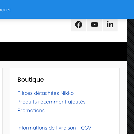
norer
Facebook
Youtube
LinkedIn
Boutique
Pièces détachées Nikko
Produits récemment ajoutés
Promotions
Informations de livraison
-
CGV