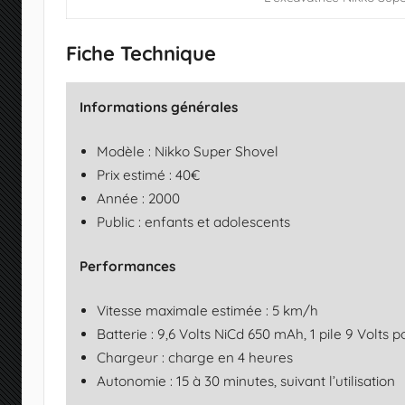
k
k
Fiche Technique
o
M
Informations générales
a
n
Modèle : Nikko Super Shovel
i
Prix estimé : 40€
a
Année : 2000
)
Public : enfants et adolescents
Performances
Vitesse maximale estimée : 5 km/h
Batterie : 9,6 Volts NiCd 650 mAh, 1 pile 9 Volt
Chargeur : charge en 4 heures
Autonomie : 15 à 30 minutes, suivant l’utilisation