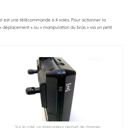
l est une télécommande à 4 voies. Pour actionner la
 « déplacement » ou « manipulation du bras » via un petit
Sur le coté, un interrupteur permet de changer