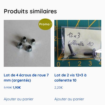
Produits similaires
Promo !
Lot de 4 écrous de roue 7
Lot de 2 vis 12×3 à
mm (argentés)
collerette 10
Le
Le
3,90
€
1,90
€
2,20
€
prix
prix
initial
actuel
Ajouter au panier
Ajouter au panier
était :
est :