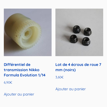
3,90€.
1,90€.
Différentiel de
Lot de 4 écrous de roue 7
transmission Nikko
mm (noirs)
Formula Evolution 1/14
3,60
€
6,90
€
Ajouter au panier
Ajouter au panier