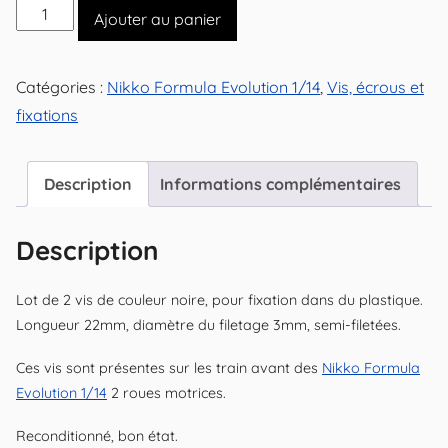
quantité
Ajouter au panier
de
Lot
Catégories :
Nikko Formula Evolution 1/14
,
Vis, écrous et
de
fixations
2
vis
22x3mm
Description
Informations complémentaires
semi-
filetées
Description
Lot de 2 vis de couleur noire, pour fixation dans du plastique.
Longueur 22mm, diamètre du filetage 3mm, semi-filetées.
Ces vis sont présentes sur les train avant des
Nikko Formula
Evolution 1/14
2 roues motrices.
Reconditionné, bon état.