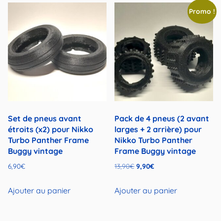
Promo !
Set de pneus avant
Pack de 4 pneus (2 avant
étroits (x2) pour Nikko
larges + 2 arrière) pour
Turbo Panther Frame
Nikko Turbo Panther
Buggy vintage
Frame Buggy vintage
Le
Le
6,90
€
13,90
€
9,90
€
prix
prix
initial
actuel
Ajouter au panier
Ajouter au panier
était :
est :
13,90€.
9,90€.