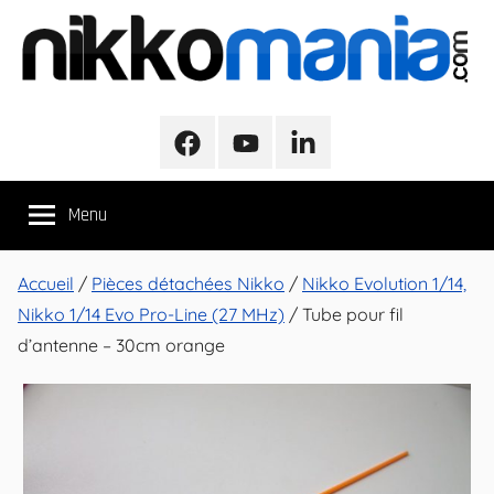
Aller
au
contenu
NikkoMania
NikkoMania,
Tests
Facebook
Youtube
LinkedIn
et
Avis
Menu
Véhicules
Nikko
/
Accueil
/
Pièces détachées Nikko
/
Nikko Evolution 1/14,
Nikko
Nikko 1/14 Evo Pro-Line (27 MHz)
/ Tube pour fil
Evo
d’antenne – 30cm orange
Pro-
Line