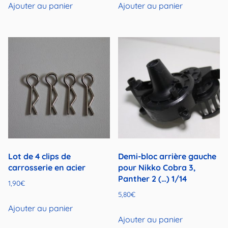
Ajouter au panier
Ajouter au panier
Lot de 4 clips de
Demi-bloc arrière gauche
carrosserie en acier
pour Nikko Cobra 3,
Panther 2 (…) 1/14
1,90
€
5,80
€
Ajouter au panier
Ajouter au panier