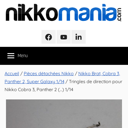
Aller
au
contenu
NikkoMania
NikkoMania,
Tests
Facebook
Youtube
LinkedIn
et
Avis
Menu
Véhicules
Nikko
/
Accueil
/
Pièces détachées Nikko
/
Nikko Brat, Cobra 3,
Nikko
Panther 2, Super Galaxy 1/14
/ Tringles de direction pour
Evo
Nikko Cobra 3, Panther 2 (…) 1/14
Pro-
Line