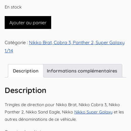
En stock
quantité
Ajouter au panier
de
Tringles
Catégorie :
Nikko Brat, Cobra 3, Panther 2, Super Galaxy
de
1/14
direction
pour
Nikko
Description
Informations complémentaires
Cobra
3,
Description
Panther
2
Tringles de direction pour Nikko Brat, Nikko Cobra 3, Nikko
(...)
Panther 2, Nikko Sand Eagle, Nikko
Nikko Super Galaxy
et les
1/14
autres dénominations de ce véhicule.