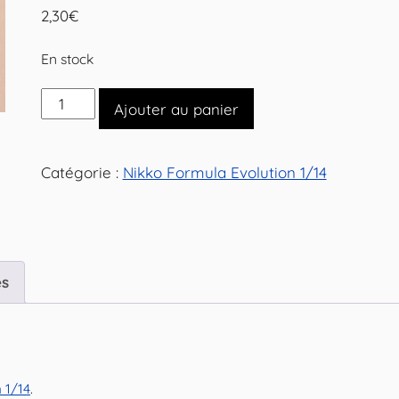
2,30
€
En stock
quantité
Ajouter au panier
de
Structure
Catégorie :
Nikko Formula Evolution 1/14
de
nez
inférieure
pour
Nikko
es
Formula
Evolution
1/14
 1/14
.