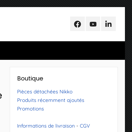
Facebook
Youtube
LinkedIn
Boutique
Pièces détachées Nikko
e
Produits récemment ajoutés
Promotions
Informations de livraison
-
CGV