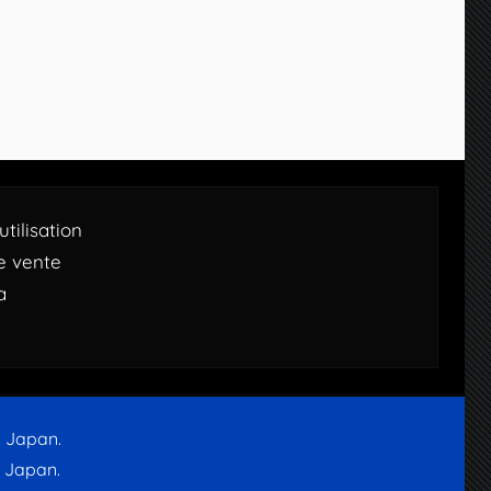
tilisation
e vente
a
d Japan.
d Japan.