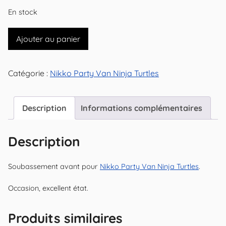
En stock
quantité
Ajouter au panier
de
Soubassement
Catégorie :
Nikko Party Van Ninja Turtles
avant
pour
Nikko
Description
Informations complémentaires
Party
Van
Description
Ninja
Turtles
Soubassement avant pour
Nikko Party Van Ninja Turtles
.
Occasion, excellent état.
Produits similaires