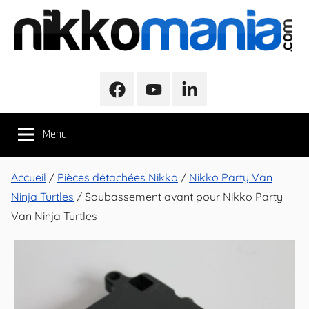
Aller
au
contenu
NikkoMania
NikkoMania,
Tests
Facebook
Youtube
LinkedIn
et
Avis
Menu
Véhicules
Nikko
/
Accueil
/
Pièces détachées Nikko
/
Nikko Party Van
Nikko
Ninja Turtles
/ Soubassement avant pour Nikko Party
Evo
Van Ninja Turtles
Pro-
Line