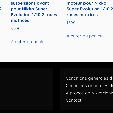
suspensions avant
moteur pour Nikko
2
pour Nikko Super
Super Evolution 1/10 
Evolution 1/10 2 roues
roues motrices
motrices
1,80
€
3,90
€
Ajouter au panier
Ajouter au panier
Conditions générales d'u
Conditions générales d
A propos de NikkoMani
Contact