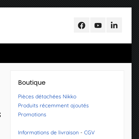
Facebook
Youtube
LinkedIn
Boutique
Pièces détachées Nikko
Produits récemment ajoutés
s
Promotions
Informations de livraison
-
CGV