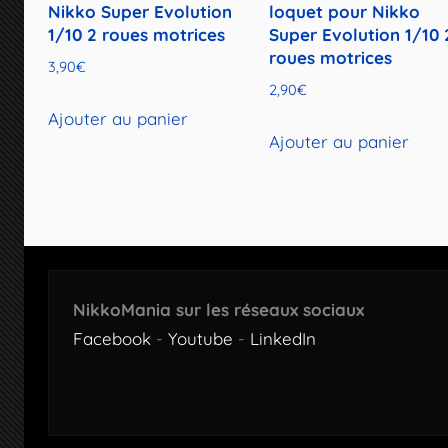
Nikko Super Evolution
loquet pour Nikko
1/10 2 roues motrices
Super Evolution 1/10 
roues motrices
3,90
€
2,90
€
Ajouter au panier
Ajouter au panier
NikkoMania sur les réseaux sociaux
Facebook
-
Youtube
-
LinkedIn