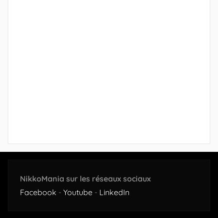
NikkoMania sur les réseaux sociaux
Facebook
-
Youtube
-
LinkedIn