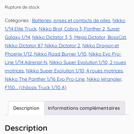
Rupture de stock
Catégories :
Batteries, prises et contacts de piles
,
Nikko
1/14 Elite Truck
,
Nikko Brat, Cobra 3, Panther 2, Super
Galaxy 1/14
,
Nikko Dictator 3, 5, Mega Dictator, BossCat
,
Nikko Dictator 87, Nikko Dictator 2
,
Nikko Dragon et
Phoenix 1/12, Nikko Road Burner 1/10
,
Nikko Evo Pro-
Line 1/14 Adrenal-N
,
Nikko Super Evolution 1/10, 2 roues
motrices
,
Nikko Super Evolution 1/10, 4 roues motrices
,
Nikko The Panther 1/16 Evo Pro-Line
,
Nikko Wrangler,
F150... (châssis Truck 1/10 A)
Description
Informations complémentaires
Description