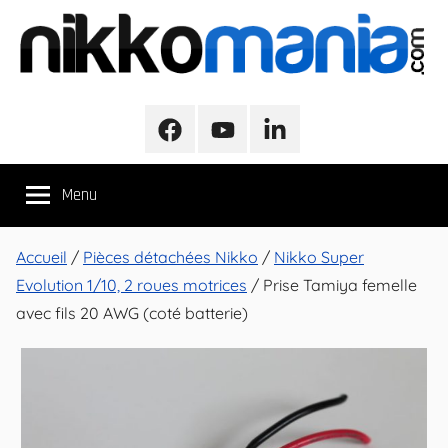
Aller
au
contenu
NikkoMania
NikkoMania,
Tests
Facebook
Youtube
LinkedIn
et
Avis
Menu
Véhicules
Nikko
/
Accueil
/
Pièces détachées Nikko
/
Nikko Super
Nikko
Evolution 1/10, 2 roues motrices
/ Prise Tamiya femelle
Evo
avec fils 20 AWG (coté batterie)
Pro-
Line