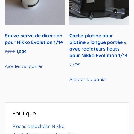
Sauve-servo de direction
Cache-platine pour
pour Nikko Evolution 1/14
platine « longue portée »
avec radiateurs hauts
Le
Le
2,80
€
1,50
€
pour Nikko Evolution 1/14
prix
prix
2,40
€
initial
actuel
Ajouter au panier
était :
est :
Ajouter au panier
2,80€.
1,50€.
Boutique
Pièces détachées Nikko