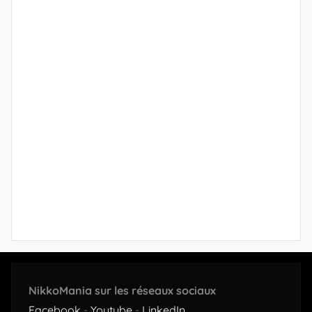
NikkoMania sur les réseaux sociaux
Facebook
-
Youtube
-
LinkedIn