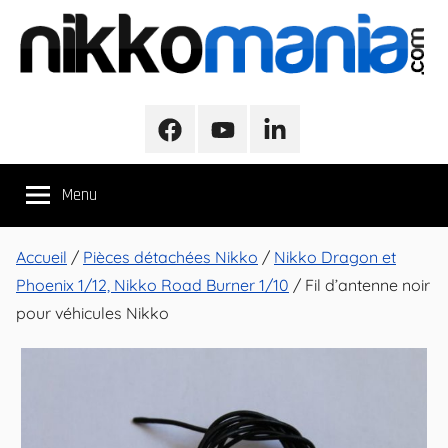
Aller
au
contenu
NikkoMania
NikkoMania,
Tests
Facebook
Youtube
LinkedIn
et
Avis
Menu
Véhicules
Nikko
/
Accueil
/
Pièces détachées Nikko
/
Nikko Dragon et
Nikko
Phoenix 1/12, Nikko Road Burner 1/10
/ Fil d’antenne noir
Evo
pour véhicules Nikko
Pro-
Line