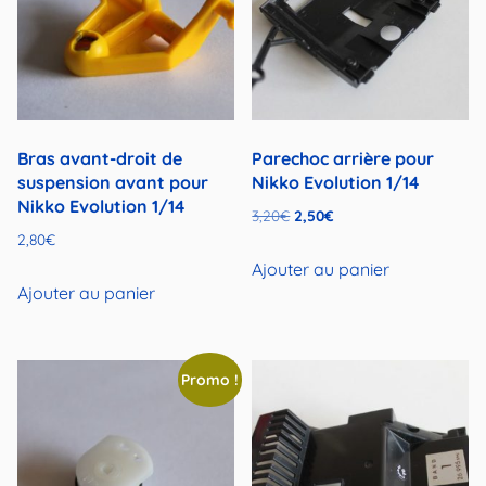
Bras avant-droit de
Parechoc arrière pour
suspension avant pour
Nikko Evolution 1/14
Nikko Evolution 1/14
Le
Le
3,20
€
2,50
€
2,80
€
prix
prix
initial
actuel
Ajouter au panier
Ajouter au panier
était :
est :
3,20€.
2,50€.
Promo !