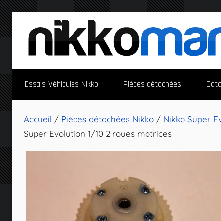
Aller
au
contenu
NikkoMania
NikkoMania,
Essais Véhicules Nikko
Pièces détachées
Cata
Tests
et
Avis
Accueil
/
Pièces détachées Nikko
/
Nikko Super Ev
Véhicules
Super Evolution 1/10 2 roues motrices
Nikko
/
Nikko
Evo
Pro-
Line