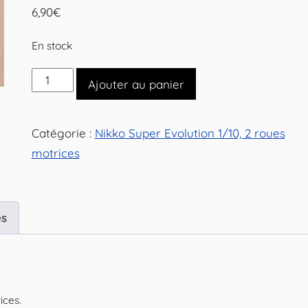
6,90
€
En stock
quantité
Ajouter au panier
de
Différentiel
Catégorie :
Nikko Super Evolution 1/10, 2 roues
pour
motrices
Nikko
Super
Evolution
1/10
es
2
roues
motrices
ices.