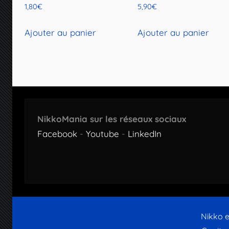
1,80
€
5,90
€
Ajouter au panier
Ajouter au panier
NikkoMania sur les réseaux sociaux
Facebook
-
Youtube
-
LinkedIn
Nikko e