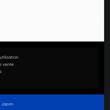
tilisation
e vente
a
d Japan.