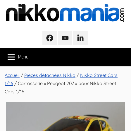
Aller
au
contenu
NikkoMania
NikkoMania,
Tests
Facebook
Youtube
LinkedIn
et
Avis
Menu
Véhicules
Nikko
/
Accueil
/
Pièces détachées Nikko
/
Nikko Street Cars
Nikko
1/16
/ Carrosserie « Peugeot 207 » pour Nikko Street
Evo
Cars 1/16
Pro-
Line