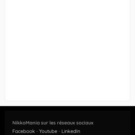
NikkoMania sur les réseaux sociaux
Facebook
-
Youtube
-
LinkedIn