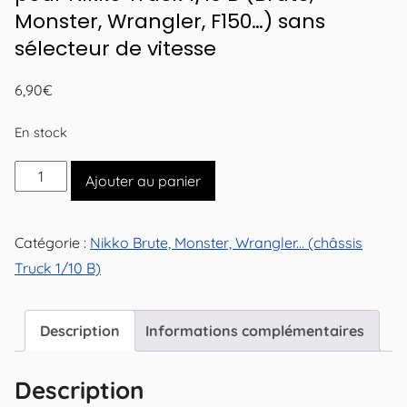
Monster, Wrangler, F150…) sans
sélecteur de vitesse
6,90
€
En stock
quantité
Ajouter au panier
de
Couronnes
Catégorie :
Nikko Brute, Monster, Wrangler... (châssis
et
Truck 1/10 B)
engrenage
entraîneur
pour
Description
Informations complémentaires
Nikko
Truck
Description
1/10