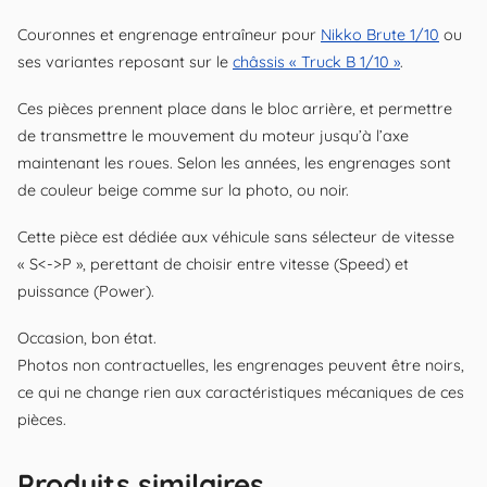
B
Couronnes et engrenage entraîneur pour
Nikko Brute 1/10
ou
(Brute,
ses variantes reposant sur le
châssis « Truck B 1/10 »
.
Monster,
Ces pièces prennent place dans le bloc arrière, et permettre
Wrangler,
de transmettre le mouvement du moteur jusqu’à l’axe
F150...)
maintenant les roues. Selon les années, les engrenages sont
sans
de couleur beige comme sur la photo, ou noir.
sélecteur
de
Cette pièce est dédiée aux véhicule sans sélecteur de vitesse
« S<->P », perettant de choisir entre vitesse (Speed) et
vitesse
puissance (Power).
Occasion, bon état.
Photos non contractuelles, les engrenages peuvent être noirs,
ce qui ne change rien aux caractéristiques mécaniques de ces
pièces.
Produits similaires