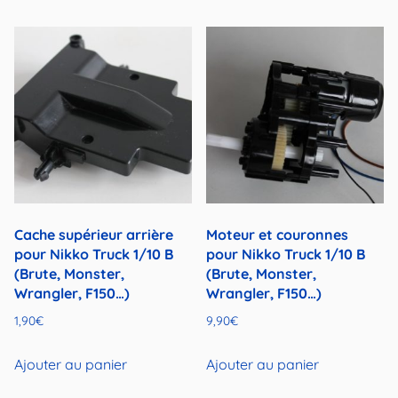
Cache supérieur arrière
Moteur et couronnes
pour Nikko Truck 1/10 B
pour Nikko Truck 1/10 B
(Brute, Monster,
(Brute, Monster,
Wrangler, F150…)
Wrangler, F150…)
1,90
€
9,90
€
Ajouter au panier
Ajouter au panier