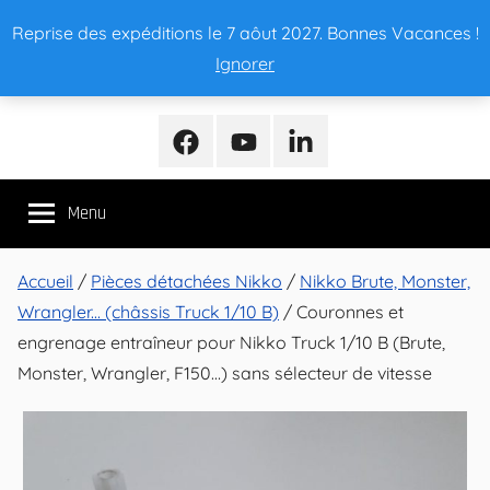
Aller
Reprise des expéditions le 7 aôut 2027. Bonnes Vacances !
au
Ignorer
contenu
NikkoMania
NikkoMania,
Tests
Facebook
Youtube
LinkedIn
et
Avis
Menu
Véhicules
Nikko
/
Accueil
/
Pièces détachées Nikko
/
Nikko Brute, Monster,
Nikko
Wrangler... (châssis Truck 1/10 B)
/ Couronnes et
Evo
engrenage entraîneur pour Nikko Truck 1/10 B (Brute,
Pro-
Monster, Wrangler, F150…) sans sélecteur de vitesse
Line