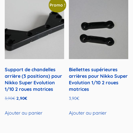
Promo !
Support de chandelles
Biellettes supérieures
arrière (3 positions) pour
arrières pour Nikko Super
Nikko Super Evolution
Evolution 1/10 2 roues
1/10 2 roues motrices
motrices
Le
Le
3,90
€
2,90
€
3,90
€
prix
prix
initial
actuel
Ajouter au panier
Ajouter au panier
était :
est :
3,90€.
2,90€.