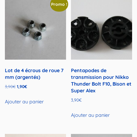
Promo !
Lot de 4 écrous de roue 7
Pentapodes de
mm (argentés)
transmission pour Nikko
Thunder Bolt F10, Bison et
Le
Le
3,90
€
1,90
€
Super Alex
prix
prix
3,90
€
initial
actuel
Ajouter au panier
était :
est :
Ajouter au panier
3,90€.
1,90€.