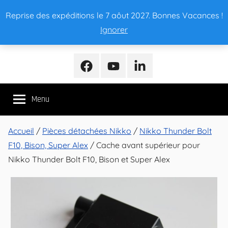
Aller
Reprise des expéditions le 7 aôut 2027. Bonnes Vacances !
au
Ignorer
contenu
NikkoMania
NikkoMania,
Tests
Facebook
Youtube
LinkedIn
et
Avis
Menu
Véhicules
Nikko
/
Accueil
/
Pièces détachées Nikko
/
Nikko Thunder Bolt
Nikko
F10, Bison, Super Alex
/ Cache avant supérieur pour
Evo
Nikko Thunder Bolt F10, Bison et Super Alex
Pro-
Line