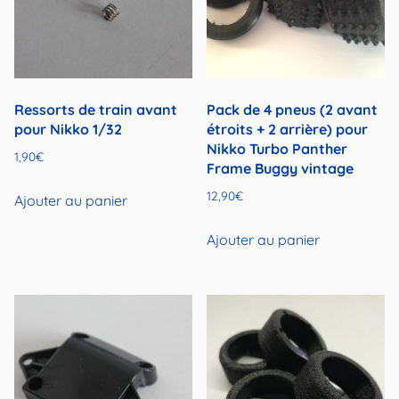
Ressorts de train avant
Pack de 4 pneus (2 avant
pour Nikko 1/32
étroits + 2 arrière) pour
Nikko Turbo Panther
1,90
€
Frame Buggy vintage
12,90
€
Ajouter au panier
Ajouter au panier