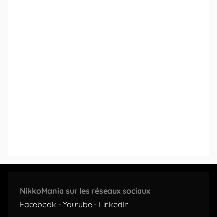
NikkoMania sur les réseaux sociaux
Facebook
-
Youtube
-
LinkedIn