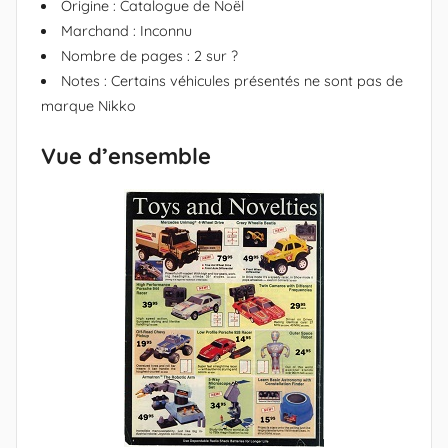
Origine : Catalogue de Noël
x
Marchand : Inconnu
a
Nombre de pages : 2 sur ?
n
Notes : Certains véhicules présentés ne sont pas de
d
marque Nikko
r
Vue d’ensemble
e
(
c
r
é
a
t
e
u
r
N
i