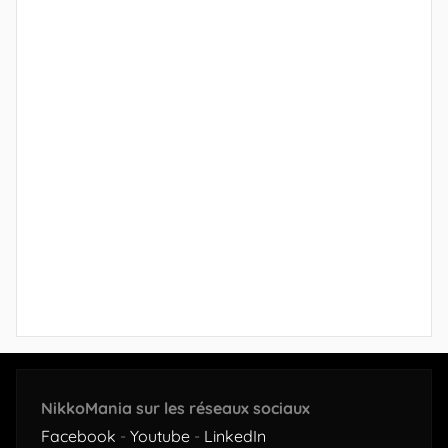
NikkoMania sur les réseaux sociaux
Facebook
-
Youtube
-
LinkedIn