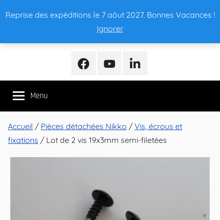
Aller
Reprise des expéditions le 7 aôut 2027. Bonnes Vacances !
au
Ignorer
contenu
NikkoMania
NikkoMania,
Tests
Facebook
Youtube
LinkedIn
et
Avis
Menu
Véhicules
Nikko
/
Accueil
/
Pièces détachées Nikko
/
Vis, écrous et
Nikko
fixations
/ Lot de 2 vis 19x3mm semi-filetées
Evo
Pro-
Line