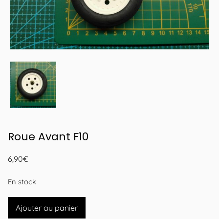
Roue Avant F10
6,90
€
En stock
quantité
Ajouter au panier
de