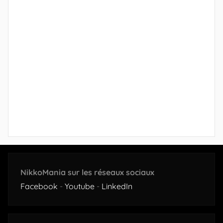
NikkoMania sur les réseaux sociaux
Facebook
-
Youtube
-
LinkedIn