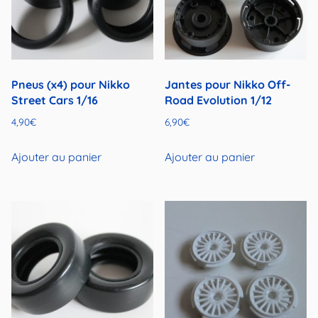
Pneus (x4) pour Nikko
Jantes pour Nikko Off-
Street Cars 1/16
Road Evolution 1/12
4,90
€
6,90
€
Ajouter au panier
Ajouter au panier