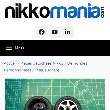
Aller
au
contenu
NikkoMania
NikkoMania,
Tests
Facebook
Youtube
LinkedIn
et
Avis
Menu
Véhicules
Nikko
/
Accueil
/
Pièces détachées Nikko
/
Demandes
Nikko
Personnalisées
/ Pneus Arrière
Evo
Pro-
Line