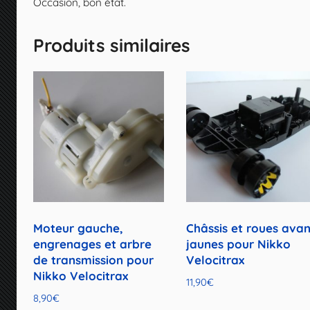
Occasion, bon état.
Produits similaires
Moteur gauche,
Châssis et roues avan
engrenages et arbre
jaunes pour Nikko
de transmission pour
Velocitrax
Nikko Velocitrax
11,90
€
8,90
€