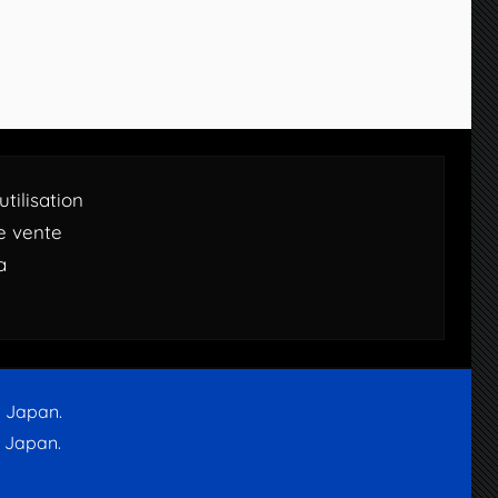
tilisation
e vente
a
d Japan.
d Japan.