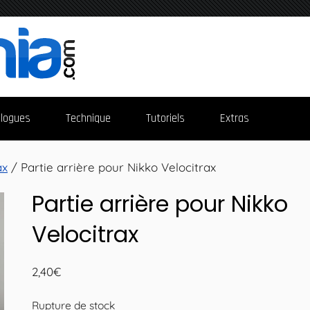
logues
Technique
Tutoriels
Extras
ax
/ Partie arrière pour Nikko Velocitrax
Partie arrière pour Nikko
Velocitrax
2,40
€
Rupture de stock