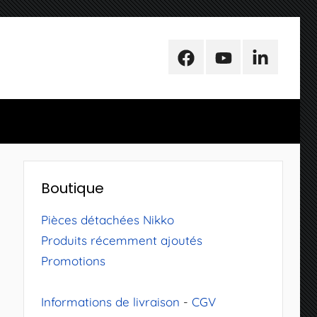
Facebook
Youtube
LinkedIn
Boutique
Pièces détachées Nikko
Produits récemment ajoutés
Promotions
Informations de livraison
-
CGV