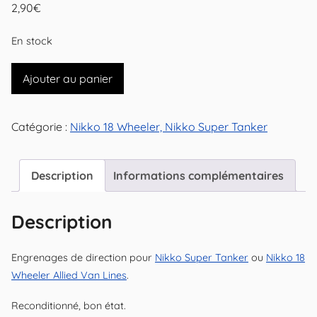
2,90
€
En stock
quantité
Ajouter au panier
de
Engrenages
Catégorie :
Nikko 18 Wheeler, Nikko Super Tanker
de
direction
pour
Description
Informations complémentaires
Nikko
Super
Description
Tanker
ou
Engrenages de direction pour
Nikko Super Tanker
ou
Nikko 18
18
Wheeler Allied Van Lines
.
Wheeler
Reconditionné, bon état.