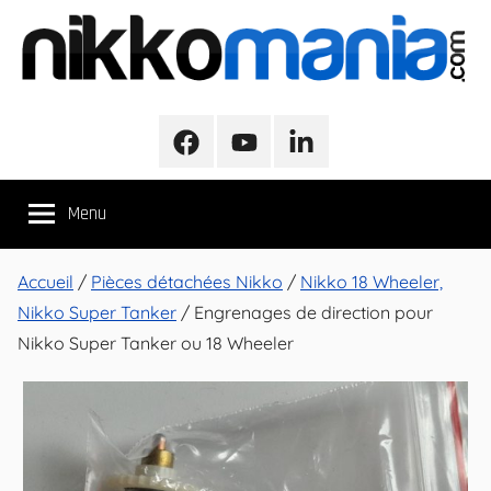
Aller
au
contenu
NikkoMania
NikkoMania,
Tests
Facebook
Youtube
LinkedIn
et
Avis
Menu
Véhicules
Nikko
/
Accueil
/
Pièces détachées Nikko
/
Nikko 18 Wheeler,
Nikko
Nikko Super Tanker
/ Engrenages de direction pour
Evo
Nikko Super Tanker ou 18 Wheeler
Pro-
Line