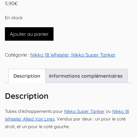
5,90
€
En stock
quantité
Ajouter au panier
de
Tubes
Catégorie :
Nikko 18 Wheeler, Nikko Super Tanker
d'échappements
pour
Nikko
Description
Informations complémentaires
Super
Tanker
Description
ou
18
Tubes d’échappements pour
Nikko Super Tanker
ou
Nikko 18
Wheeler
Wheeler Allied Van Lines
. Vendus par deux : un pour le coté
droit, et un pour le coté gauche.