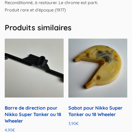
Reconditionné, à restaurer. Le chrome est parti.
Produit rare et d’époque (1977)
Produits similaires
Barre de direction pour
Sabot pour Nikko Super
Nikko Super Tanker ou 18
Tanker ou 18 Wheeler
Wheeler
3,90
€
4,90
€