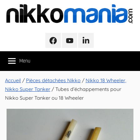
Aller
au
contenu
NikkoMania
NikkoMania,
Tests
Facebook
Youtube
LinkedIn
et
Avis
Menu
Véhicules
Nikko
/
Accueil
/
Pièces détachées Nikko
/
Nikko 18 Wheeler,
Nikko
Nikko Super Tanker
/ Tubes d’échappements pour
Evo
Nikko Super Tanker ou 18 Wheeler
Pro-
Line