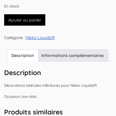
En stock
quantité
Ajouter au panier
de
Décorations
Catégorie :
Nikko LiquidizR
latérales
inférieures
pour
Description
Informations complémentaires
Nikko
LiquidizR
Description
Décorations latérales inférieures pour Nikko LiquidizR.
Occasion, bon état.
Produits similaires