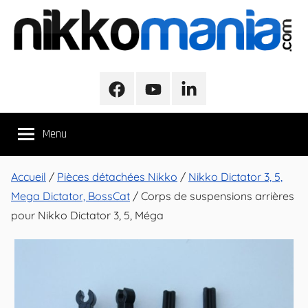
Aller
au
contenu
NikkoMania
NikkoMania,
Tests
Facebook
Youtube
LinkedIn
et
Avis
Menu
Véhicules
Nikko
/
Accueil
/
Pièces détachées Nikko
/
Nikko Dictator 3, 5,
Nikko
Mega Dictator, BossCat
/ Corps de suspensions arrières
Evo
pour Nikko Dictator 3, 5, Méga
Pro-
Line