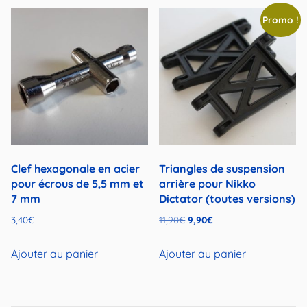
Promo !
Clef hexagonale en acier
Triangles de suspension
pour écrous de 5,5 mm et
arrière pour Nikko
7 mm
Dictator (toutes versions)
Le
Le
3,40
€
11,90
€
9,90
€
prix
prix
initial
actuel
Ajouter au panier
Ajouter au panier
était :
est :
11,90€.
9,90€.