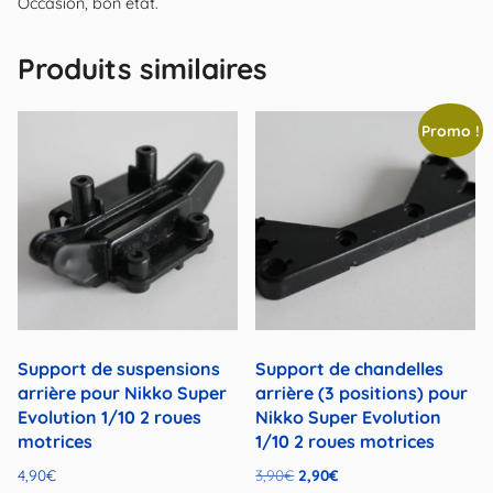
Occasion, bon état.
Produits similaires
Promo !
Support de suspensions
Support de chandelles
arrière pour Nikko Super
arrière (3 positions) pour
Evolution 1/10 2 roues
Nikko Super Evolution
motrices
1/10 2 roues motrices
Le
Le
4,90
€
3,90
€
2,90
€