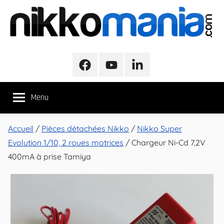
Aller
au
contenu
NikkoMania
NikkoMania,
Tests
Facebook
Youtube
LinkedIn
et
Avis
Menu
Véhicules
Nikko
/
Accueil
/
Pièces détachées Nikko
/
Nikko Super
Nikko
Evolution 1/10, 2 roues motrices
/ Chargeur Ni-Cd 7,2V
Evo
400mA à prise Tamiya
Pro-
Line