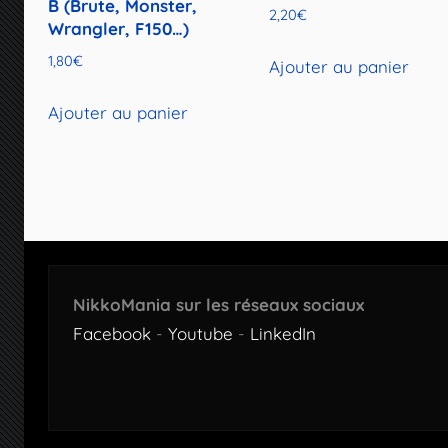
B (Brute, Monster,
2,20
€
Wrangler, F150…)
1,80
€
Ajouter au panier
Ajouter au panier
NikkoMania sur les réseaux sociaux
Facebook
-
Youtube
-
LinkedIn