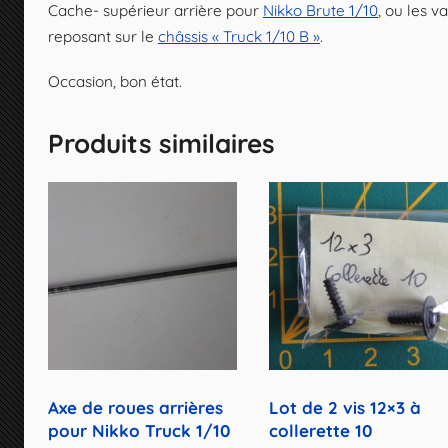
Cache- supérieur arrière pour
Nikko Brute 1/10
, ou les 
reposant sur le
châssis « Truck 1/10 B »
.
Occasion, bon état.
Produits similaires
Axe de roues arrières
Lot de 2 vis 12×3 à
pour Nikko Truck 1/10
collerette 10