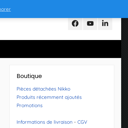
norer
Facebook
Youtube
LinkedIn
Boutique
Pièces détachées Nikko
Produits récemment ajoutés
Promotions
Informations de livraison
-
CGV