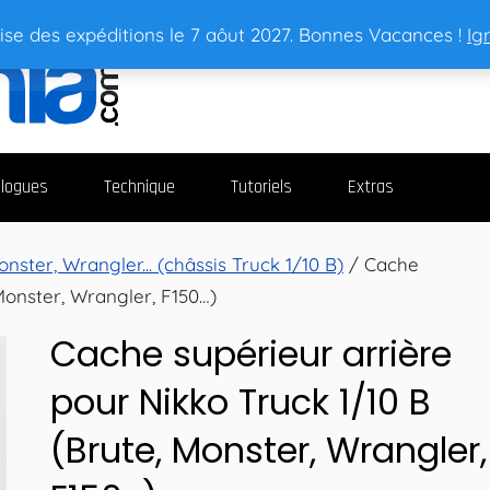
ise des expéditions le 7 aôut 2027. Bonnes Vacances !
Ig
logues
Technique
Tutoriels
Extras
nster, Wrangler... (châssis Truck 1/10 B)
/ Cache
Monster, Wrangler, F150…)
Cache supérieur arrière
pour Nikko Truck 1/10 B
(Brute, Monster, Wrangler,