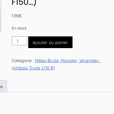
F150…)
1,90
€
En stock
quantité
Ajouter au panier
de
Cache
Catégorie :
Nikko Brute, Monster, Wrangler...
supérieur
(châssis Truck 1/10 B)
arrière
pour
Nikko
es
Truck
1/10
B
(Brute,