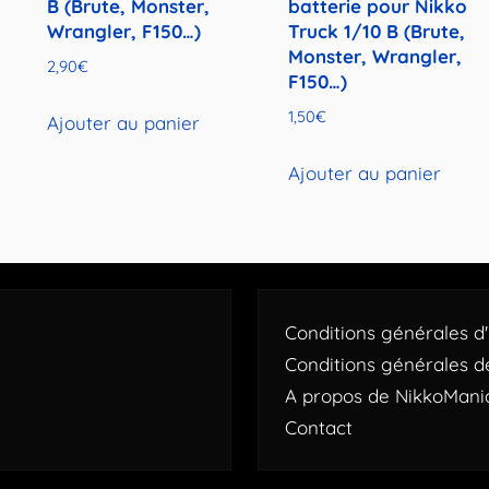
B (Brute, Monster,
batterie pour Nikko
Wrangler, F150…)
Truck 1/10 B (Brute,
Monster, Wrangler,
2,90
€
F150…)
1,50
€
Ajouter au panier
Ajouter au panier
Conditions générales d'u
Conditions générales d
A propos de NikkoMani
Contact